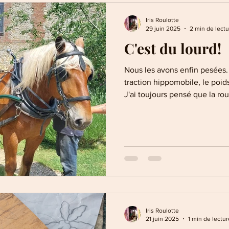
Iris Roulotte
29 juin 2025
2 min de lectu
C'est du lourd!
Nous les avons enfin pesées.
traction hippomobile, le poid
J'ai toujours pensé que la rou
lourde, compte tenu des meub
rajouts de cornières lors de 
où elle semblait condamnée à
Château dépasse malheureusem
question de rogner sur la sol
si les cornières sont pl
Iris Roulotte
21 juin 2025
1 min de lectur