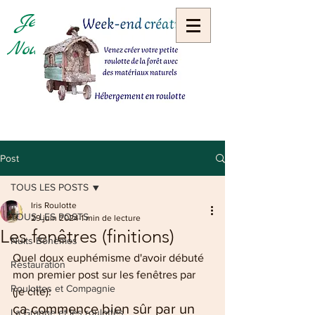
Je roulotte, Tu verdines,
Nous rêvons...
Post
TOUS LES POSTS
Iris Roulotte
TOUS LES POSTS
29 juin 2024
1 min de lecture
Les fenêtres (finitions)
Nuits Bohèmes
Quel doux euphémisme d'avoir débuté 
Restauration
mon premier post sur les fenêtres par 
Roulottes et Compagnie
(je cite): 
ça commence bien sûr par un 
La Grange et les roulottes