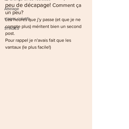
peu de décapage! 
Comment ça 
Attelage
un peu?
stages créatifs
Les heures que j'y passe (et que je ne 
compte plus) méritent bien un second 
STAGES
post.
Pour rappel je n'avais fait que les 
vantaux (le plus facile!)